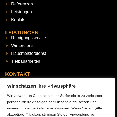
Referenzen
Leistungen
Kontakt
LEISTUNGEN
Reinigungsservice
Winterdienst
Hausmeisterdienst
Tiefbauarbeiten
KONTAKT
LKS GmbH & Co. KG
Südstr. 53,
Wir schätzen Ihre Privatsphäre
33647 Bielefeld
Wir verwenden Cookies, um Ihr Surferlebnis zu verbessern,
+49 17627777792
personalisierte Anzeigen oder Inhalte einzusetzen und
info@lks-ug.com
unseren Datenverkehr zu analysieren. Wenn Sie auf „Alle
info@lksgmbhcokg.de
akzeptieren" klicken, stimmen Sie der Anwendung von