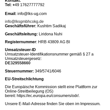
Kontakt:
Tel: +
49 17627777792
Email:
info@lks-ug.com
info@lksgmbhcokg.de
Geschäftsführer:
Kushtim Sadikaj
Geschäftsleitung:
Liridona Nuhi
Registernummer
:
HRB 43809 AG BI
Umsatzsteuer-ID
Umsatzsteuer-Identifikationsnummer gemäß § 27 a
Umsatzsteuergesetz:
DE329558660
Steuernummer:
349/5741/6046
EU-Streitschlichtung
Die Europäische Kommission stellt eine Plattform zur
Online-Streitbeilegung (OS)
bereit:
https://ec.europa.eu/consumers/odr/
.
Unsere E-Mail-Adresse finden Sie oben im Impressum.